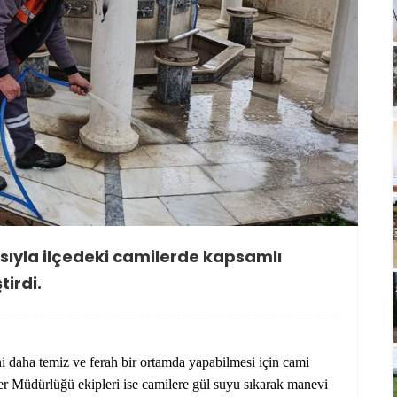
ısıyla ilçedeki camilerde kapsamlı
tirdi.
ni daha temiz ve ferah bir ortamda yapabilmesi için cami
eler Müdürlüğü ekipleri ise camilere gül suyu sıkarak manevi