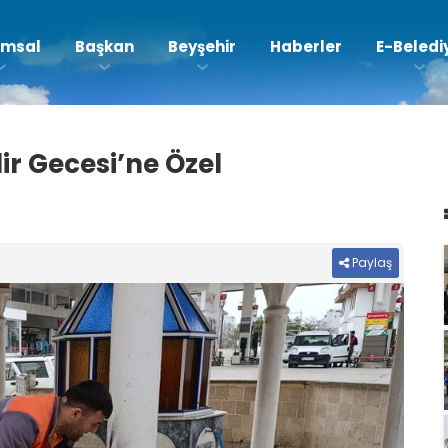
msal
Başkan
Beyşehir
Haberler
E-Beledi
ir Gecesi’ne Özel
Paylaş