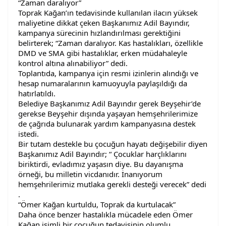
“Zaman daralıyor”
Toprak Kağan’ın tedavisinde kullanılan ilacın yüksek
maliyetine dikkat çeken Başkanımız Adil Bayındır,
kampanya sürecinin hızlandırılması gerektiğini
belirterek; “Zaman daralıyor. Kas hastalıkları, özellikle
DMD ve SMA gibi hastalıklar, erken müdahaleyle
kontrol altına alınabiliyor” dedi.
Toplantıda, kampanya için resmi izinlerin alındığı ve
hesap numaralarının kamuoyuyla paylaşıldığı da
hatırlatıldı.
Belediye Başkanımız Adil Bayındır gerek Beyşehir’de
gerekse Beyşehir dışında yaşayan hemşehrilerimize
de çağrıda bulunarak yardım kampanyasına destek
istedi.
Bir tutam destekle bu çocuğun hayatı değişebilir diyen
Başkanımız Adil Bayındır; “ Çocuklar harçlıklarını
biriktirdi, evladımız yaşasın diye. Bu dayanışma
örneği, bu milletin vicdanıdır. İnanıyorum
hemşehrilerimiz mutlaka gerekli desteği verecek” dedi
.
“Ömer Kağan kurtuldu, Toprak da kurtulacak”
Daha önce benzer hastalıkla mücadele eden Ömer
Kağan isimli bir çocuğun tedavisinin olumlu