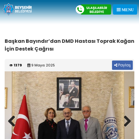
Başkan Bayındır’dan DMD Hastası Toprak Kağan
İçin Destek Çağrısı
Paylaş
1379
9 Mayıs 2025
Previous
Next