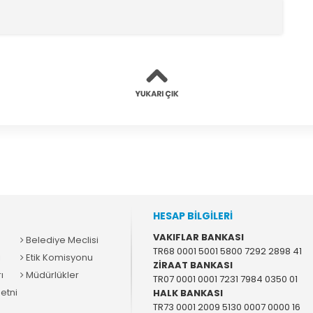
HESAP BİLGİLERİ
VAKIFLAR BANKASI
Belediye Meclisi
TR68 0001 5001 5800 7292 2898 41
i
Etik Komisyonu
ZİRAAT BANKASI
ı
Müdürlükler
TR07 0001 0001 7231 7984 0350 01
etni
HALK BANKASI
TR73 0001 2009 5130 0007 0000 16