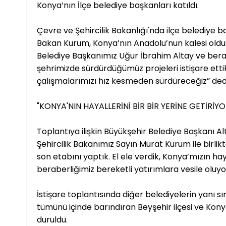
Konya’nın İlçe belediye başkanları katıldı.
Çevre ve Şehircilik Bakanlığı'nda ilçe belediye baş
Bakan Kurum, Konya’nın Anadolu’nun kalesi oldu
Belediye Başkanımız Uğur İbrahim Altay ve berab
şehrimizde sürdürdüğümüz projeleri istişare etti
çalışmalarımızı hız kesmeden sürdüreceğiz” ded
"KONYA'NIN HAYALLERİNİ BİR BİR YERİNE GETİRİY
Toplantıya ilişkin Büyükşehir Belediye Başkanı 
Şehircilik Bakanımız Sayın Murat Kurum ile birlik
son etabını yaptık. El ele verdik, Konya’mızın hayal
beraberliğimiz bereketli yatırımlara vesile oluyo
İstişare toplantısında diğer belediyelerin yanı sı
tümünü içinde barındıran Beyşehir ilçesi ve Kony
duruldu.