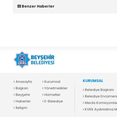
Benzer Haberler
KURUMSAL
Anasayfa
Kurumsal
Başkan
Yönetmelikler
Belediye Başkanı
Beyşehir
Hizmetler
Belediye Encümen
Haberler
E-Belediye
Meclis Komisyonlar
İletişim
KVKK Aydınlatma M