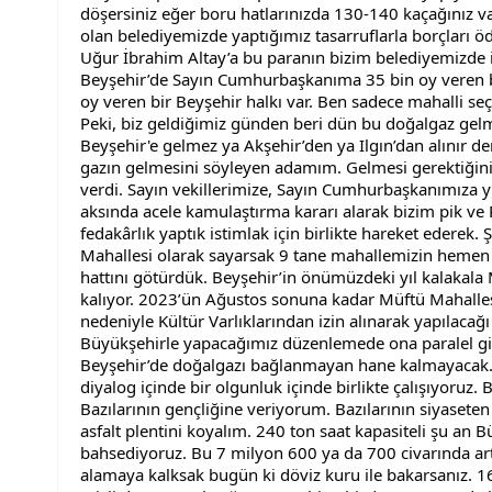
döşersiniz eğer boru hatlarınızda 130-140 kaçağınız var
olan belediyemizde yaptığımız tasarruflarla borçları 
Uğur İbrahim Altay’a bu paranın bizim belediyemizde in
Beyşehir’de Sayın Cumhurbaşkanıma 35 bin oy veren bir
oy veren bir Beyşehir halkı var. Ben sadece mahalli seç
Peki, biz geldiğimiz günden beri dün bu doğalgaz gelm
Beyşehir'e gelmez ya Akşehir’den ya Ilgın’dan alınır de
gazın gelmesini söyleyen adamım. Gelmesi gerektiğini
verdi. Sayın vekillerimize, Sayın Cumhurbaşkanımıza 
aksında acele kamulaştırma kararı alarak bizim pik ve 
fedakârlık yaptık istimlak için birlikte hareket ederek.
Mahallesi olarak sayarsak 9 tane mahallemizin heme
hattını götürdük. Beyşehir’in önümüzdeki yıl kalakala 
kalıyor. 2023’ün Ağustos sonuna kadar Müftü Mahallesi 
nedeniyle Kültür Varlıklarından izin alınarak yapılacağı 
Büyükşehirle yapacağımız düzenlemede ona paralel gid
Beyşehir’de doğalgazı bağlanmayan hane kalmayacak. 
diyalog içinde bir olgunluk içinde birlikte çalışıyoruz
Bazılarının gençliğine veriyorum. Bazılarının siyaseten 
asfalt plentini koyalım. 240 ton saat kapasiteli şu an B
bahsediyoruz. Bu 7 milyon 600 ya da 700 civarında ar
alamaya kalksak bugün ki döviz kuru ile bakarsanız. 16