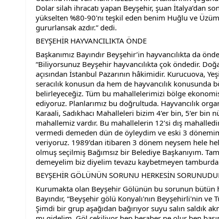
Dolar silah ihracatı yapan Beyşehir, şuan İtalya’dan so
yükselten %80-90'nı teşkil eden benim Huğlu ve Üzüml
gururlansak azdır.” dedi.
BEYŞEHİR HAYVANCILIKTA ÖNDE
Başkanımız Bayındır Beyşehir’in hayvancılıkta da önde o
“Biliyorsunuz Beyşehir hayvancılıkta çok öndedir. Doğa
açısından İstanbul Pazarının hâkimidir. Kurucuova, Ye
seracılık konusun da hem de hayvancılık konusunda böl
belirleyeceğiz. Tüm bu mahallelerimizi bölge ekonomis
ediyoruz. Planlarımız bu doğrultuda. Hayvancılık organi
Karaali, Sadıkhacı Mahalleleri bizim 4’er bin, 5’er bin n
mahallemiz vardır. Bu mahallelerin 12’si dış mahalledi
vermedi demeden dün de öyleydim ve eski 3 dönemim
veriyoruz. 1989’dan itibaren 3 dönem neysem hele hel
olmuş seçilmiş Bağımsız bir Belediye Başkanıyım. Tamb
demeyelim biz diyelim tevazu kaybetmeyen tamburdan
BEYŞEHİR GÖLÜNÜN SORUNU HERKESİN SORUNUDU
Kurumakta olan Beyşehir Gölünün bu sorunun bütün he
Bayındır, “Beyşehir gölü Konyalı'nın Beyşehirli'nin ve
Şimdi bir grup aşağıdan bağırıyor suyu salın saldık akm
mı gidelim. Göl çekiliyor hep beraber ne olur ben ba