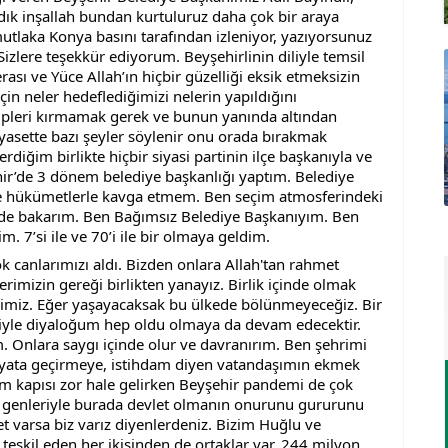
ık inşallah bundan kurtuluruz daha çok bir araya 
mutlaka Konya basını tarafından izleniyor, yazıyorsunuz 
izlere teşekkür ediyorum. Beyşehirlinin diliyle temsil 
rası ve Yüce Allah’ın hiçbir güzelliği eksik etmeksizin 
çin neler hedeflediğimizi nelerin yapıldığını 
lpleri kırmamak gerek ve bunun yanında altından 
asette bazı şeyler söylenir onu orada bırakmak 
rdiğim birlikte hiçbir siyasi partinin ilçe başkanıyla ve 
ir’de 3 dönem belediye başkanlığı yaptım. Belediye 
e hükümetlerle kavga etmem. Ben seçim atmosferindeki 
de bakarım. Ben Bağımsız Belediye Başkanıyım. Ben 
7’si ile ve 70’i ile bir olmaya geldim.
canlarımızı aldı. Bizden onlara Allah'tan rahmet 
rimizin gereği birlikten yanayız. Birlik içinde olmak 
imiz. Eğer yaşayacaksak bu ülkede bölünmeyeceğiz. Bir 
iyle diyaloğum hep oldu olmaya da devam edecektir. 
Onlara saygı içinde olur ve davranırım. Ben şehrimi 
hayata geçirmeye, istihdam diyen vatandaşımın ekmek 
m kapısı zor hale gelirken Beyşehir pandemi de çok 
ın genleriyle burada devlet olmanın onurunu gururunu 
t varsa biz varız diyenlerdeniz. Bizim Huğlu ve 
şkil eden her ikisinden de ortaklar var. 244 milyon 