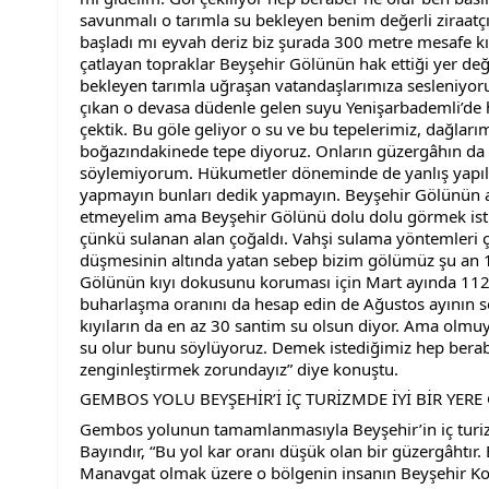
savunmalı o tarımla su bekleyen benim değerli ziraatçı
başladı mı eyvah deriz biz şurada 300 metre mesafe kı
çatlayan topraklar Beyşehir Gölünün hak ettiği yer değ
bekleyen tarımla uğraşan vatandaşlarımıza sesleniyo
çıkan o devasa düdenle gelen suyu Yenişarbademli’de h
çektik. Bu göle geliyor o su ve bu tepelerimiz, dağlar
boğazındakinede tepe diyoruz. Onların güzergâhın da B
söylemiyorum. Hükumetler döneminde de yanlış yapılıy
yapmayın bunları dedik yapmayın. Beyşehir Gölünün a
etmeyelim ama Beyşehir Gölünü dolu dolu görmek isti
çünkü sulanan alan çoğaldı. Vahşi sulama yöntemleri 
düşmesinin altında yatan sebep bizim gölümüz şu an 112
Gölünün kıyı dokusunu koruması için Mart ayında 1122.
buharlaşma oranını da hesap edin de Ağustos ayının so
kıyıların da en az 30 santim su olsun diyor. Ama olmuy
su olur bunu söylüyoruz. Demek istediğimiz hep berab
zenginleştirmek zorundayız” diye konuştu.
GEMBOS YOLU BEYŞEHİR’İ İÇ TURİZMDE İYİ BİR YERE
Gembos yolunun tamamlanmasıyla Beyşehir’in iç turizm
Bayındır, “Bu yol kar oranı düşük olan bir güzergâhtır.
Manavgat olmak üzere o bölgenin insanın Beyşehir Kon