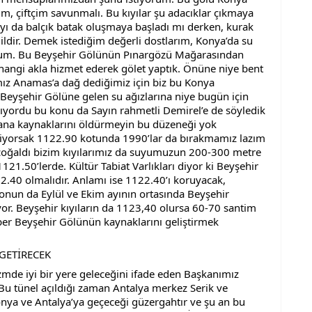
m, çiftçim savunmalı. Bu kıyılar şu adacıklar çıkmaya 
yı da balçık batak oluşmaya başladı mı derken, kurak 
ildir. Demek istediğim değerli dostlarım, Konya’da su 
rum. Bu Beyşehir Gölünün Pınargözü Mağarasından 
angi akla hizmet ederek gölet yaptık. Önüne niye bent 
ımız Anamas’a dağ dediğimiz için biz bu Konya 
eyşehir Gölüne gelen su ağızlarına niye bugün için 
ordu bu konu da Sayın rahmetli Demirel’e de söyledik 
na kaynaklarını öldürmeyin bu düzeneği yok 
yorsak 1122.90 kotunda 1990’lar da bırakmamız lazım 
çoğaldı bizim kıyılarımız da suyumuzun 200-300 metre 
1.50’lerde. Kültür Tabiat Varlıkları diyor ki Beyşehir 
40 olmalıdır. Anlamı ise 1122.40’ı koruyacak, 
nun da Eylül ve Ekim ayının ortasında Beyşehir 
or. Beyşehir kıyıların da 1123,40 olursa 60-70 santim 
er Beyşehir Gölünün kaynaklarını geliştirmek 
 GETİRECEK
de iyi bir yere geleceğini ifade eden Başkanımız 
 Bu tünel açıldığı zaman Antalya merkez Serik ve 
ya ve Antalya’ya geçeceği güzergahtır ve şu an bu 