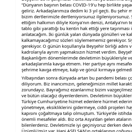
“Dünyanın başının belası COVID-19’u hep birlikte yaşad
geliriz. Arkadaşlarımıza dedim ki 3 yıl geçti. Bu şehir 
bizim dertlerimizle dertleniyorsunuz ilgileniyorsunuz. S
ettiğim halkımın diliyle Konya’nın denizi, Antalya’nın te
tablo gibi yarattığı bu kentin hak ettiği yere taşınması i
anlatacağım. İki günlük yalan dünyada gönülleri ve ka
kalkamayacağımız sözleri söylemememiz gerekiyor. Siy
gerekiyor. O günün koşullarıyla Beyşehir birliği adını ve
kadrolarıyla ayrım yapmaksızın hizmet verdim. Beyşeh
Başkanlığım dönemlerimde devletimin büyükleriyle v
arkadaşlarımla kavga etmem. Her partiye aynı mesafe
şehrime kavga etmeye, kalp ve gönül kırmaya gelmedim. 
Yılbaşından sonra dünyada artan bu pandemi belası çok 
diliyorum. Biz inancımızın, geleneğimizin millet karakte
zorundayız. Bayrağımız ezanlarımız bizim vazgeçilmez
ve bütün olacağız diyenlerdenim. Devletimin büyükler
Türkiye Cumhuriyetine hizmet edenlere hürmet ederim. 
yönetmeye, eksikliklerini gidermeye, ciddi projeleri 
kapısını çoğaltmaya talip olmuştum. Türkiye’de istihda
önemli mesafeler aldı. Biz orta Asya’dan gelen atalar
bilenlerdeniz. Devletimizle iyi geçiniyoruz derken devle
Üzümlü'müz var. Hani ASELSAN’ın ortaklarının çoğunu te