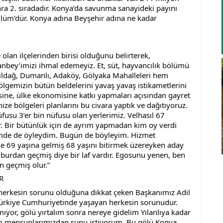
nra 2. sıradadır. Konya’da savunma sanayideki payını 
üm'dür. Konya adına Beyşehir adına ne kadar 
lan ilçelerinden birisi olduğunu belirterek, 
nbey’imizi ihmal edemeyiz. Et, süt, hayvancılık bölümü 
şildağ, Dumanlı, Adaköy, Gölyaka Mahalleleri hem 
gemizin bütün beldelerini yavaş yavaş istikametlerini 
ine, ülke ekonomisine katkı yapmaları açısından gayret 
ze bölgeleri planlarını bu civara yaptık ve dağıtıyoruz. 
üfusu 3’er bin nüfusu olan yerlerimiz. Velhasıl 67 
r. Bir bütünlük için de ayrım yapmadan kim oy verdi 
de de öyleydim. Bugün de böyleyim. Hizmet 
e 69 yaşına gelmiş 68 yaşını bitirmek üzereyken aday 
urdan geçmiş diye bir laf vardır. Egosunu yenen, ben 
 geçmiş olur.”
R
rkesin sorunu olduğuna dikkat çeken Başkanımız Adil 
 Türkiye Cumhuriyetinde yaşayan herkesin sorunudur. 
ıyor, gölü yırtalım sonra nereye gidelim Yılanlıya kadar 
sın mensuplarımızdan şunu istiyorum. Bu gölü Konya 