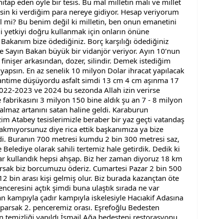
tap eden öyle bir tesis. Bu mal milletin malı ve millet 
ilsin ki verdiğim para nereye gidiyor. Hesap veriyorum 
 mi? Bu benim değil ki milletin, ben onun emanetini 
 yetkiyi doğru kullanmak için onların önüne 
Bakanım bize ödediğiniz. Borç karşılığı ödediğiniz 
 Sayın Bakan büyük bir vidanjör veriyor. Ayın 10’nun 
inişer arkasından, dozer, silindir. Demek istediğim 
yapsın. En az senelik 10 milyon Dolar ihracat yapılacak 
santime düşüyordu asfalt simdi 13 cm 4 cm aşınma 17 
2022-2023 ve 2024 bu sezonda Allah izin verirse 
 fabrikasını 3 milyon 150 bine aldık şu an 7 - 8 milyon 
almaz artanını satan haline geldi. Karaburun 
im Atabey tesislerimizle beraber bir yaz geçti vatandaş 
kmıyorsunuz diye rica ettik başkanımıza ya bize 
i. Buranın 700 metresi kumdu 2 bin 300 metresi saz, 
 Belediye olarak sahili tertemiz hale getirdik. Dedik ki 
ar kullandık hepsi ahşap. Biz her zaman diyoruz 18 km 
arsak biz borcumuzu öderiz. Cumartesi Pazar 2 bin 500 
12 bin arası kişi gelmiş olur. Biz burada kazançtan öte 
nceresini açtık şimdi buna ulaştık sırada ne var 
n kampıyla çadır kampıyla iskelesiyle Hacıakif Adasına 
aparsak 2. penceremiz orası. Eşrefoğlu Bedesten 
temizliği yapıldı İsmail Ağa bedesteni restorasyonu 