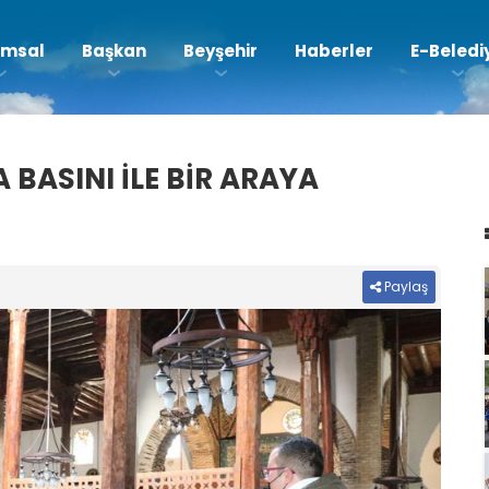
msal
Başkan
Beyşehir
Haberler
E-Beledi
BASINI İLE BİR ARAYA
Paylaş