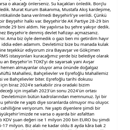
sa o akacağı önlerseniz. Su kaçakları önledik. Borçlu 
ödedik. Murat Kurum Bakanıma, Mustafa Akış kardeşime, 
tikalinde bana verilmedi Beyşehirli’ye verildi. Çünkü 
 Beyşehir halkı var. Beyşehir’de AK Partiye 28-29 bin 
imde 29 bini aldım. Ne yapılırsa bu şehre yakışır dedik. 
ez Beyşehir’e denmiş devlet hafızayı açmazsanız. 
nir. Ama biz öyle demedik o gazı ben mi getirdim hayır 
 iddia eden adamım. Devletimiz bize bu manada kulak 
yine teşekkür ediyorum zira Bayavşar ve Gökçimen 
RMS istasyonları kuracağımız yerde biz belediye olarak 
 Şu an Beyşehir’in TOKİ’yi de sayarsak yani Avşar 
n hemen almayanlar oluyor ama önünde doğalgaz 
Müftü Mahallesi, Bahçelievler ve Eşrefoğlu Mahallemiz 
ve Bahçelievler biter. Eşrefoğlu tarihi dokusu 
için biraz 2024’e sarkabilir zira oradaki bizim 
eceği için inşallah 2023’ün sonu 2024’ün ortası 
Devletimizin bütün kadrolarından memnunuz. İyi bir 
. Bu şehirde ne yaptı diye soranlarda olmuyor mu oluyor. 
cahilliğine veriyorum. Ne yaptı diyenlere şimdi bir 
üyükşehir’imizde ne varsa o ayarda bir asfalttan 
tı KDV şuan değeri ise 1 milyon 200 bin EURO bu şimdi 
-17 milyon. Biz alalı ne kadar oldu 8 ayda kâra bak 2 