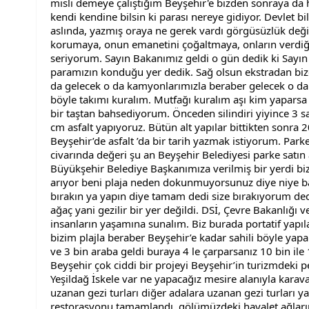
misli demeye çalıştığım Beyşehir'e bizden sonraya da hi
kendi kendine bilsin ki parası nereye gidiyor. Devlet b
aslında, yazmış oraya ne gerek vardı görgüsüzlük değil
korumaya, onun emanetini çoğaltmaya, onların verdiği
seriyorum. Sayın Bakanımız geldi o gün dedik ki Sayın 
paramızın konduğu yer dedik. Sağ olsun ekstradan bize
da gelecek o da kamyonlarımızla beraber gelecek o da f
böyle takımı kuralım. Mutfağı kuralım aşı kim yaparsa 
bir taştan bahsediyorum. Önceden silindiri yiyince 3 
cm asfalt yapıyoruz. Bütün alt yapılar bittikten sonra 
Beyşehir’de asfalt ’da bir tarih yazmak istiyorum. Parke
civarında değeri şu an Beyşehir Belediyesi parke satın 
Büyükşehir Belediye Başkanımıza verilmiş bir yerdi biz
arıyor beni plaja neden dokunmuyorsunuz diye niye ba
bırakın ya yapın diye tamam dedi size bırakıyorum ded
ağaç yani gezilir bir yer değildi. DSİ, Çevre Bakanlığı ve
insanların yaşamına sunalım. Biz burada portatif yapıl
bizim plajla beraber Beyşehir’e kadar sahili böyle yap
ve 3 bin araba geldi buraya 4 le çarparsanız 10 bin ile 
Beyşehir çok ciddi bir projeyi Beyşehir’in turizmdeki pe
Yeşildağ İskele var ne yapacağız mesire alanıyla karava
uzanan gezi turları diğer adalara uzanan gezi turları y
restorasyonu tamamlandı. gölümüzdeki hayalet ağların 