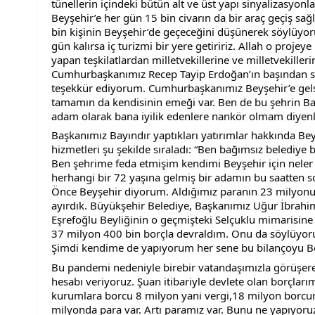
tünellerin içindeki bütün alt ve üst yapı sinyalizasyonla
Beyşehir’e her gün 15 bin civarın da bir araç geçiş sağ
bin kişinin Beyşehir’de geçeceğini düşünerek söylüyorum
gün kalırsa iç turizmi bir yere getiririz. Allah o projeye
yapan teşkilatlardan milletvekillerine ve milletvekiller
Cumhurbaşkanımız Recep Tayip Erdoğan’ın başından s
teşekkür ediyorum. Cumhurbaşkanımız Beyşehir’e gelsi
tamamın da kendisinin emeği var. Ben de bu şehrin Bağ
adam olarak bana iyilik edenlere nankör olmam diyenl
Başkanımız Bayındır yaptıkları yatırımlar hakkında Beyşeh
hizmetleri şu şekilde sıraladı: “Ben bağımsız belediye
Ben şehrime feda etmişim kendimi Beyşehir için neler
herhangi bir 72 yaşına gelmiş bir adamın bu saatten so
Önce Beyşehir diyorum. Aldığımız paranın 23 milyonu
ayırdık. Büyükşehir Belediye, Başkanımız Uğur İbrahim A
Eşrefoğlu Beyliğinin o geçmişteki Selçuklu mimarisin
37 milyon 400 bin borçla devraldım. Onu da söylüyor
Şimdi kendime de yapıyorum her sene bu bilançoyu Be
Bu pandemi nedeniyle birebir vatandaşımızla görüşerek
hesabı veriyoruz. Şuan itibariyle devlete olan borçları
kurumlara borcu 8 milyon yani vergi,18 milyon borcum
milyonda para var. Artı paramız var. Bunu ne yapıyoruz