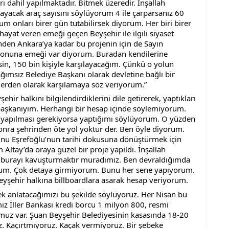
rı dahil yapılmaktadır. Bitmek üzeredir. İnşallah 
layacak araç sayısını söylüyorum 4 ile çarparsanız 60 
 onları birer gün tutabilirsek diyorum. Her biri birer 
 hayat veren emeği geçen Beyşehir ile ilgili siyaset 
inden Ankara’ya kadar bu projenin için de Sayın 
onuna emeği var diyorum. Buradan kendilerine 
n, 150 bin kişiyle karşılayacağım. Çünkü o yolun 
ımsız Belediye Başkanı olarak devletine bağlı bir 
erden olarak karşılamaya söz veriyorum.”
ir halkını bilgilendirdiklerini dile getirerek, yaptıkları 
 başkanıyım. Herhangi bir hesap içinde söylemiyorum. 
 yapılması gerekiyorsa yaptığımı söylüyorum. O yüzden 
nra şehrinden öte yol yoktur der. Ben öyle diyorum. 
nu Eşrefoğlu’nun tarihi dokusuna dönüştürmek için 
ltay’da oraya güzel bir proje yapıldı. İnşallah 
e burayı kavuşturmaktır muradımız. Ben devraldığımda 
um. Çok detaya girmiyorum. Bunu her sene yapıyorum. 
yşehir halkına billboardlara asarak hesap veriyorum.
 anlatacağımızı bu şekilde söylüyoruz. Her Nisan bu 
mız İller Bankası kredi borcu 1 milyon 800, resmi 
uz var. Şuan Beyşehir Belediyesinin kasasında 18-20 
. Kaçırtmıyoruz. Kaçak vermiyoruz. Bir şebeke 