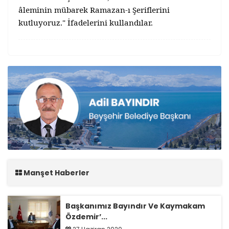
âleminin mübarek Ramazan-ı Şeriflerini
kutluyoruz." İfadelerini kullandılar.
Manşet Haberler
Başkanımız Bayındır Ve Kaymakam
Özdemir’...