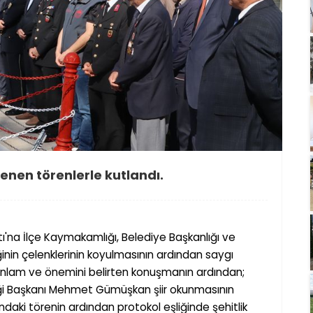
enen törenlerle kutlandı.
tı'na
İ
lçe Kaymakamlı
ğ
ı, Belediye Ba
ş
kanlı
ğ
ı ve
ğ
inin çelenklerinin koyulmasının ardından saygı
anlam ve önemini belirten konu
ş
manın ardından;
ğ
i Ba
ş
kanı Mehmet Gümü
şkan
ş
iir okunmasının
ındaki törenin ardından protokol e
ş
li
ğ
inde
ş
ehitlik