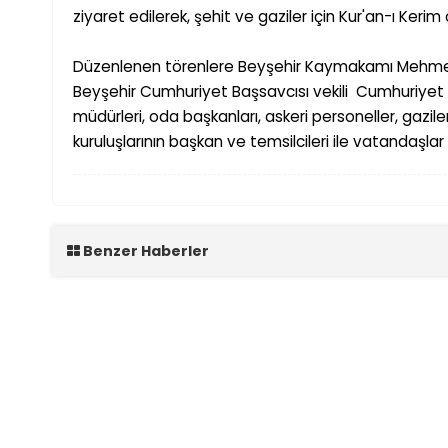
ziyaret edilerek,
ş
ehit ve gaziler için Kur'an-ı Keri
Düzenlenen törenlere Bey
ş
ehir Kaymakamı Mehmet
Bey
ş
ehir Cumhuriyet Ba
ş
savcısı vekili Cumhuriyet
müdürleri, oda ba
ş
kanları, askeri personeller, gazil
kurulu
ş
larının ba
ş
kan ve temsilcileri ile vatanda
ş
lar
Benzer Haberler