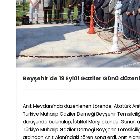
Beyşehir'de 19 Eylül Gaziler Günü düzenl
Anıt Meydanı'nda düzenlenen törende, Atatürk Anı
Türkiye Muharip Gaziler Derne
ğ
i Bey
ş
ehir Temsilcili
duru
ş
unda bulunulup,
İ
stiklal Mar
ş
ı okundu. Günün 
Türkiye Muharip Gaziler Derne
ğ
i Bey
ş
ehir Temsilcili
ardından Anıt Alanı'ndaki tören sona erdi. Anıt Alan