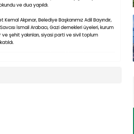
m okundu ve dua yapıldı.
 Kemal Akpınar, Belediye Ba
ş
kanımız Adil Bayındır,
 Savcısı
İsmail Arabacı
, Gazi dernekleri üyeleri, kurum
er ve
ş
ehit yakınları, siyasi parti ve sivil toplum
 katıldı.