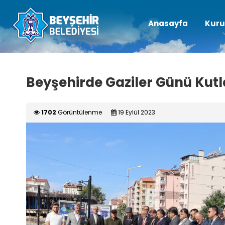
Anasayfa
Kuru
Beyşehirde Gaziler Günü Kut
1702
Görüntülenme
19 Eylül 2023