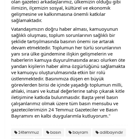
olan gazeteci arkadaşlarımız, ülkemizin olduğu gibi 
ilimizin, ilçemizin sosyal, kültürel ve ekonomik 
gelişmesine ve kalkınmasına önemli katkılar 
sağlamaktadır.
Vatandaşımızın doğru haber alması, kamuoyunun 
sağlıklı oluşması, toplum sorunlarının sağlıklı bir 
şeklide tartışılmasında basının önemi ise artarak 
devam etmektedir. Toplumun her türlü sorunlarının 
yanı sıra ülke gündemine ilişkin gelişmelerin ve 
haberlerin kamuya duyurulmasında aracı olurken öte 
yandan kişilerin haber alma özgürlüğünü sağlamakta 
ve kamuoyu oluşturulmasında etkin bir rolü 
üstlenmektedir. Basınımıza düşen en büyük 
görevlerden birisi de içinde yaşadığı toplumun milli, 
ahlaki, insani ve kutsal değerlerine sahip çıkarak kitle 
iletişimine katkıda bulunmasıdır. Başta yerel basın 
çalışanlarımız olmak üzere tüm basın mensubu ve 
gazetecilerimizin 24 Temmuz Gazeteciler ve Basın 
Bayramını en kalbi duygularımla kutluyorum."
24temmuz
basın
bayram
adilbayındır