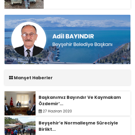
Manşet Haberler
Başkanımız Bayındır Ve Kaymakam
Özdemir’...
27 Haziran 2020
Beyşehir’e Normalleşme Süreciyle
Birlikt...