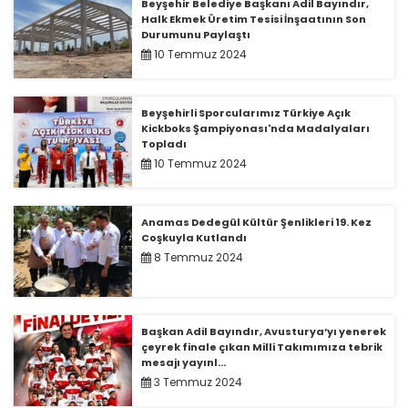
Beyşehir Belediye Başkanı Adil Bayındır,
Halk Ekmek Üretim Tesisi İnşaatının Son
Durumunu Paylaştı
10 Temmuz 2024
Beyşehirli Sporcularımız Türkiye Açık
Kickboks Şampiyonası'nda Madalyaları
Topladı
10 Temmuz 2024
Anamas Dedegül Kültür Şenlikleri 19. Kez
Coşkuyla Kutlandı
8 Temmuz 2024
Başkan Adil Bayındır, Avusturya’yı yenerek
çeyrek finale çıkan Milli Takımımıza tebrik
mesajı yayınl...
3 Temmuz 2024